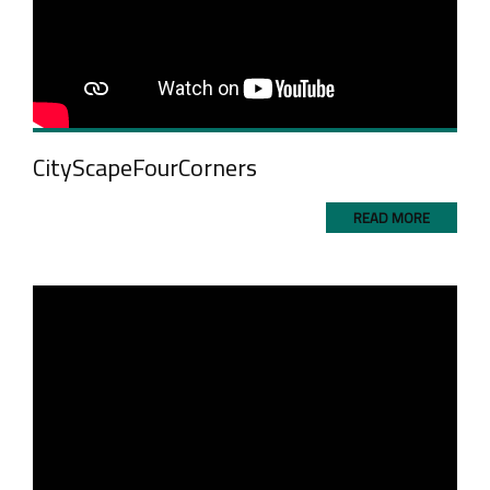
CityScapeFourCorners
READ MORE